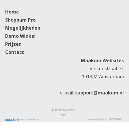
Home
Shoppum Pro
Mogelijkheden
Demo Winkel
Prijzen
Contact
Maakum Websites
Vinkenstraat 71
1013JM Amsterdam
e-mail:
support@maakum.nl
3245670
bezoekers
login
laatste wijziging: 27-07-2026
website maken