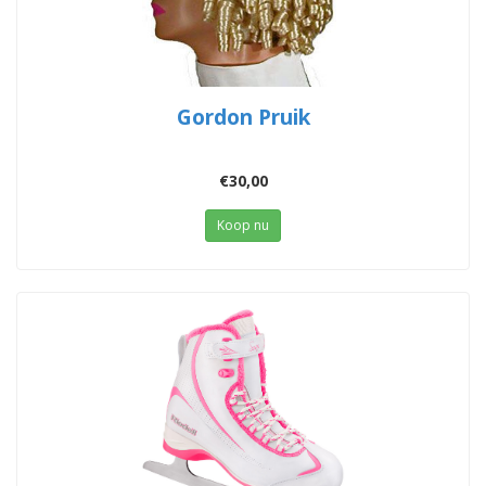
Gordon Pruik
€30,00
Koop nu